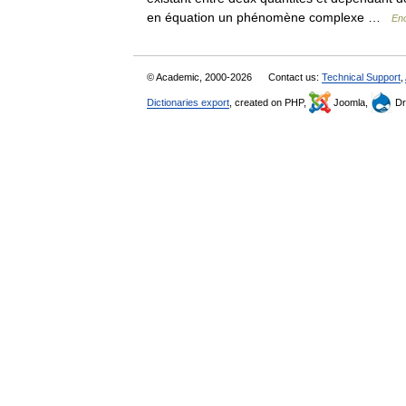
en équation un phénomène complexe …
Enc
© Academic, 2000-2026
Contact us:
Technical Support
,
Dictionaries export
, created on PHP,
Joomla,
Dr