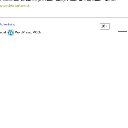
yclopédie Universelle
Advertising
18+
upal,
WordPress, MODx.