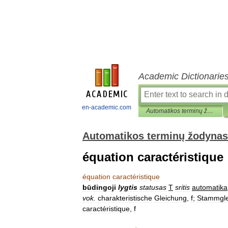
Academic Dictionarie
en-academic.com
Automatikos terminų žodynas
Automatikos terminų žodynas
équation caractéristique
équation
caractéristique
būdingoji
lygtis
statusas
T
sritis
automatika
vok
.
charakteristische
Gleichung
,
f
;
Stammgle
caractéristique
,
f