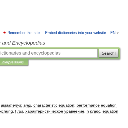
Remember this site
Embed dictionaries into your website
EN
s and Encyclopedias
Search!
Interpretations
atitikmenys
:
angl
.
characteristic
equation
;
performance
equation
ichung
,
f
rus
.
характеристическое
уравнение
,
n
pranc
.
équation