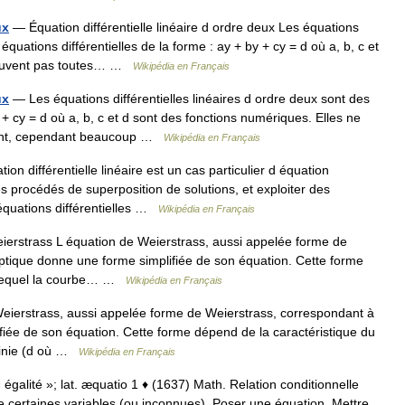
ux
— Équation différentielle linéaire d ordre deux Les équations
 équations différentielles de la forme : ay + by + cy = d où a, b, c et
 peuvent pas toutes… …
Wikipédia en Français
ux
— Les équations différentielles linéaires d ordre deux sont des
y + cy = d où a, b, c et d sont des fonctions numériques. Elles ne
ement, cependant beaucoup …
Wikipédia en Français
on différentielle linéaire est un cas particulier d équation
es procédés de superposition de solutions, et exploiter des
équations différentielles …
Wikipédia en Français
erstrass L équation de Weierstrass, aussi appelée forme de
ptique donne une forme simplifiée de son équation. Cette forme
r lequel la courbe… …
Wikipédia en Français
ierstrass, aussi appelée forme de Weierstrass, correspondant à
fiée de son équation. Cette forme dépend de la caractéristique du
éfinie (d où …
Wikipédia en Français
 « égalité »; lat. æquatio 1 ♦ (1637) Math. Relation conditionnelle
e certaines variables (ou inconnues). Poser une équation. Mettre