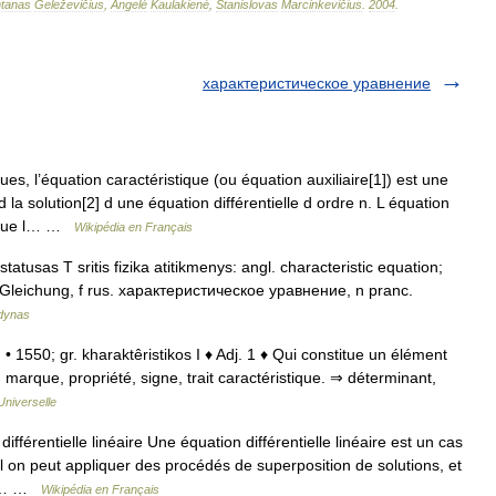
tanas
Geleževičius
,
Angelė
Kaulakienė
,
Stanislovas
Marcinkevičius
.
2004
.
характеристическое уравнение
, l’équation caractéristique (ou équation auxiliaire[1]) est une
a solution[2] d une équation différentielle d ordre n. L équation
rsque l… …
Wikipédia en Français
statusas T sritis fizika atitikmenys: angl. characteristic equation;
 Gleichung, f rus. характеристическое уравнение, n pranc.
odynas
f. • 1550; gr. kharaktêristikos I ♦ Adj. 1 ♦ Qui constitue un élément
, marque, propriété, signe, trait caractéristique. ⇒ déterminant,
Universelle
fférentielle linéaire Une équation différentielle linéaire est un cas
uel on peut appliquer des procédés de superposition de solutions, et
 De… …
Wikipédia en Français