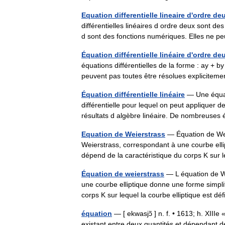
Equation differentielle lineaire d'ordre de
différentielles linéaires d ordre deux sont des
d sont des fonctions numériques. Elles ne
Équation différentielle linéaire d'ordre de
équations différentielles de la forme : ay + b
peuvent pas toutes être résolues explicit
Équation différentielle linéaire
— Une équati
différentielle pour lequel on peut appliquer d
résultats d algèbre linéaire. De nombreuses 
Equation de Weierstrass
— Équation de Wei
Weierstrass, correspondant à une courbe elli
dépend de la caractéristique du corps K su
Équation de weierstrass
— L équation de We
une courbe elliptique donne une forme simpli
corps K sur lequel la courbe elliptique est d
équation
— [ ekwasjɔ̃ ] n. f. • 1613; h. XIIIe
existant entre deux quantités et dépendant d