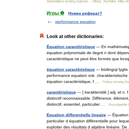
Automatikos
terminų
žodynas
. –
Vilnius:
Technika
.
Vilius
An
Игры ⚽
Нужен реферат?
performance equation
Look at other dictionaries:
Équation caractéristique
— En mathématiques
équation polynomiale de degré n dont dépend l
caractéristique ne peut être formée que lo
équation caractéristique
— būdingoji lygtis 
performance equation vok. charakteristische
équation caractéristique, f …
Fizikos terminų ž
caractéristique
— [ karakteristik ] adj. et n. 
distinctif reconnaissable. Différence, élément
distinctif, essentiel, particulier …
Encyclopédie 
Equation differentielle lineaire
— Équation di
particulier d équation différentielle pour leq
exploiter des résultats d algèbre linéaire.